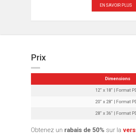
EN SAVOIR PLUS
Prix
Dimensions
12" x 18" | Format P
20" x 28" | Format P
28" x 36" | Format P
Obtenez un
rabais de 50%
sur la
vers