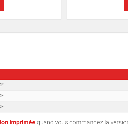
DF
DF
DF
ion imprimée
quand vous commandez la version