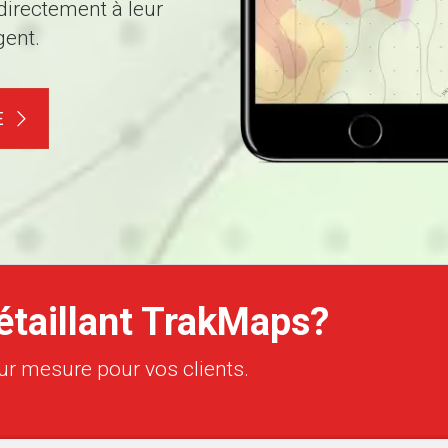
 directement à leur
gent.
E
étaillant TrakMaps?
ur mesure pour vos clients.