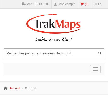
59 $+ GRATUITE
Mon compte
(
0
)
EN
Sachez où vous êtes !
Affiche
Accueil
Support