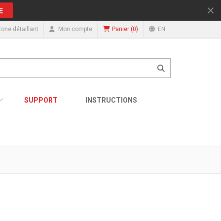
E
(
0
)
one détaillant
Mon compte
EN
Panier
SUPPORT
INSTRUCTIONS