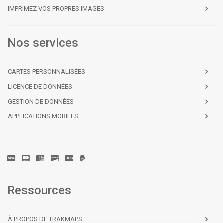
IMPRIMEZ VOS PROPRES IMAGES
Nos services
Grande vente de l'été! Rabais de
15% + Livraison gratuite
CARTES PERSONNALISÉES
Épargnez aujourd'hui avec
15% de rabais
et
LICENCE DE DONNÉES
la
livraison GRATUITE
sur les commandes
de
80 $+
avec le code promo
ETE15
.
GESTION DE DONNÉES
APPLICATIONS MOBILES
Commencez à économiser sur votre
prochaine aventure. N’attendez pas,
magasinez dès maintenant et profitez de cette
offre à durée limitée !
Magasiner
Ressources
Ne peut être combinée à aucune autre offre, rabais de
détaillant ou code promotionnel. Exclu les cartes
SHC. Vente prend fin le 17 août.
À PROPOS DE TRAKMAPS