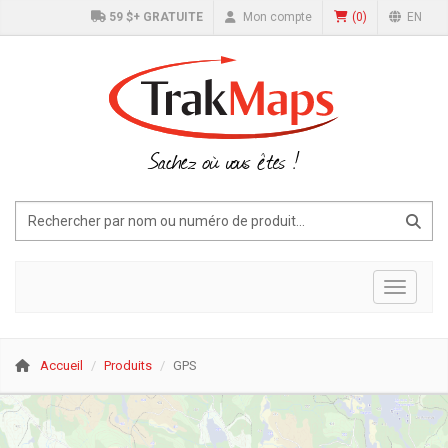
59 $+ GRATUITE
Mon compte
(
0
)
EN
Sachez où vous êtes !
Affiche
Accueil
Produits
GPS