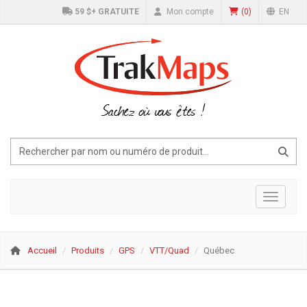
59 $+ GRATUITE
Mon compte
(
0
)
EN
Sachez où vous êtes !
Affiche
Accueil
Produits
GPS
VTT/Quad
Québec