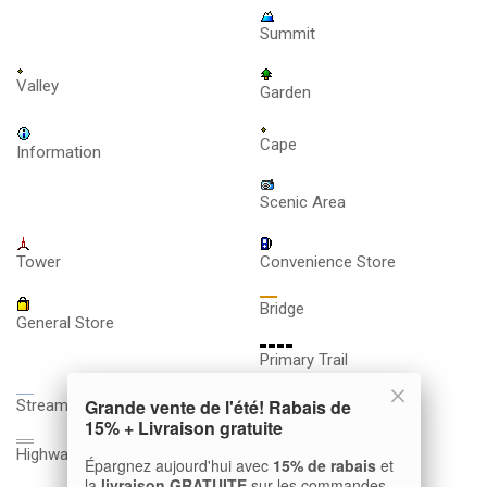
Summit
Valley
Garden
Cape
Information
Scenic Area
Tower
Convenience Store
Bridge
General Store
Primary Trail
Grande vente de l'été! Rabais de
Stream
Trail
15% + Livraison gratuite
Marine Hazard
Highway
Épargnez aujourd'hui avec
15% de rabais
et
la
livraison GRATUITE
sur les commandes