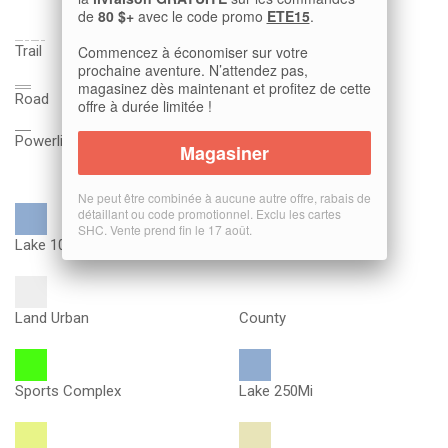
Marine Boundary
de
80 $+
avec le code promo
ETE15
.
Commencez à économiser sur votre
Trail
Club Boundary
prochaine aventure. N’attendez pas,
magasinez dès maintenant et profitez de cette
Road
Road
offre à durée limitée !
Powerline
Magasiner
Bridge
Ne peut être combinée à aucune autre offre, rabais de
détaillant ou code promotionnel. Exclu les cartes
SHC. Vente prend fin le 17 août.
Lake 100Mi
Golf Course
Land Urban
County
Sports Complex
Lake 250Mi