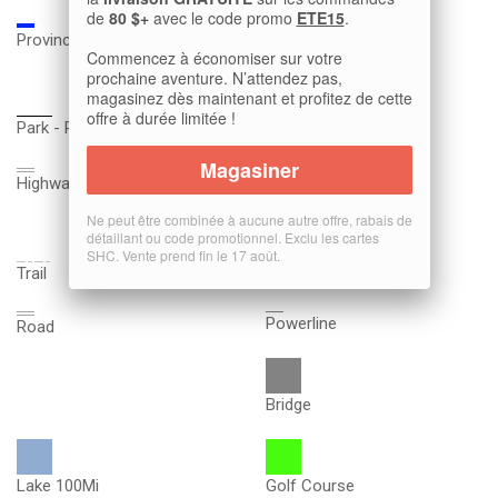
de
80 $+
avec le code promo
ETE15
.
Int Contour
Provincial Trail
Commencez à économiser sur votre
prochaine aventure. N’attendez pas,
Stream
magasinez dès maintenant et profitez de cette
offre à durée limitée !
Park - Reserve
Regional Trail
Magasiner
Marine Hazard
Highway
Ne peut être combinée à aucune autre offre, rabais de
Marine Boundary
détaillant ou code promotionnel. Exclu les cartes
SHC. Vente prend fin le 17 août.
Trail
Road
Powerline
Road
Bridge
Lake 100Mi
Golf Course