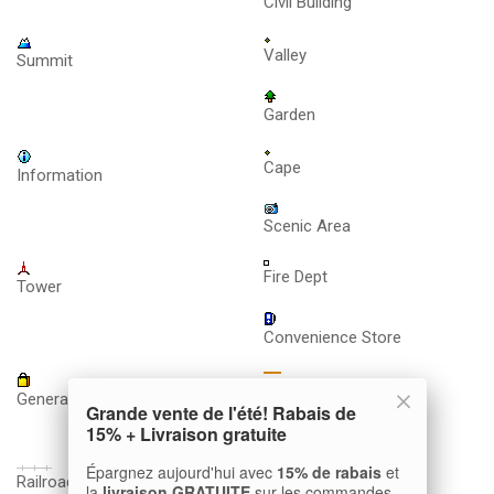
Civil Building
Valley
Summit
Garden
Cape
Information
Scenic Area
Fire Dept
Tower
Convenience Store
Bridge
General Store
Grande vente de l'été! Rabais de
15% + Livraison gratuite
Minor Contour
Épargnez aujourd'hui avec
15% de rabais
et
Railroad
Local Trail
la
livraison GRATUITE
sur les commandes