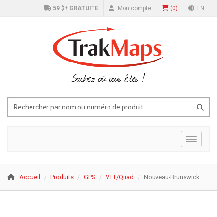
59 $+ GRATUITE
Mon compte
(
0
)
EN
Sachez où vous êtes !
Affiche
Accueil
Produits
GPS
VTT/Quad
Nouveau-Brunswick